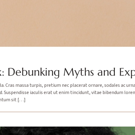
 Debunking Myths and Explo
ula. Cras massa turpis, pretium nec placerat ornare, sodales ac 
ed. Suspendisse iaculis erat ut enim tincidunt, vitae bibendum lore
entum sit […]