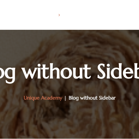
About
Courses
Model Form
Disclaimer
og without Side
Unique Academy
|
Blog without Sidebar